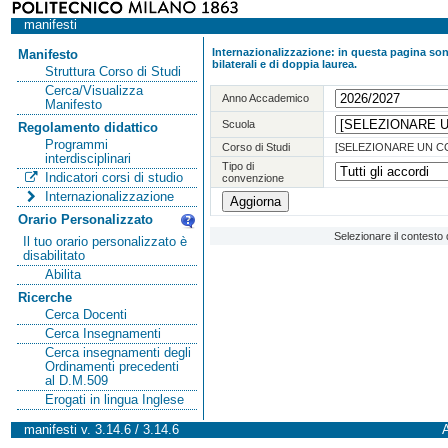
manifesti
Internazionalizzazione: in questa pagina sono
Manifesto
bilaterali e di doppia laurea.
Struttura Corso di Studi
Cerca/Visualizza
Anno Accademico
Manifesto
Scuola
Regolamento didattico
Programmi
Corso di Studi
[SELEZIONARE UN C
interdisciplinari
Tipo di
Indicatori corsi di studio
convenzione
Internazionalizzazione
Orario Personalizzato
Selezionare il contesto 
Il tuo orario personalizzato è
disabilitato
Abilita
Ricerche
Cerca Docenti
Cerca Insegnamenti
Cerca insegnamenti degli
Ordinamenti precedenti
al D.M.509
Erogati in lingua Inglese
manifesti v. 3.14.6 / 3.14.6
A