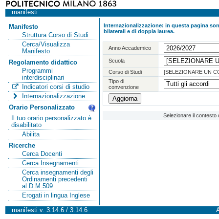
manifesti
Internazionalizzazione: in questa pagina sono
Manifesto
bilaterali e di doppia laurea.
Struttura Corso di Studi
Cerca/Visualizza
Anno Accademico
Manifesto
Scuola
Regolamento didattico
Programmi
Corso di Studi
[SELEZIONARE UN C
interdisciplinari
Tipo di
Indicatori corsi di studio
convenzione
Internazionalizzazione
Orario Personalizzato
Selezionare il contesto 
Il tuo orario personalizzato è
disabilitato
Abilita
Ricerche
Cerca Docenti
Cerca Insegnamenti
Cerca insegnamenti degli
Ordinamenti precedenti
al D.M.509
Erogati in lingua Inglese
manifesti v. 3.14.6 / 3.14.6
A