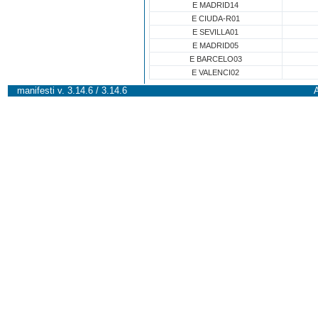
E MADRID14
E CIUDA-R01
E SEVILLA01
E MADRID05
E BARCELO03
E VALENCI02
manifesti v. 3.14.6 / 3.14.6
A