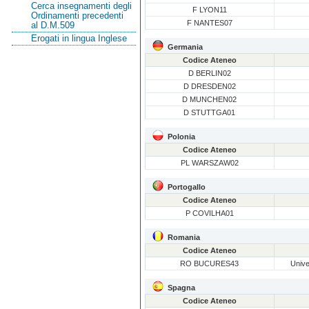
Cerca insegnamenti degli
F LYON11
Ordinamenti precedenti
F NANTES07
al D.M.509
Erogati in lingua Inglese
Germania
Codice Ateneo
D BERLIN02
D DRESDEN02
D MUNCHEN02
D STUTTGA01
Polonia
Codice Ateneo
PL WARSZAW02
Portogallo
Codice Ateneo
P COVILHA01
Romania
Codice Ateneo
RO BUCURES43
Unive
Spagna
Codice Ateneo