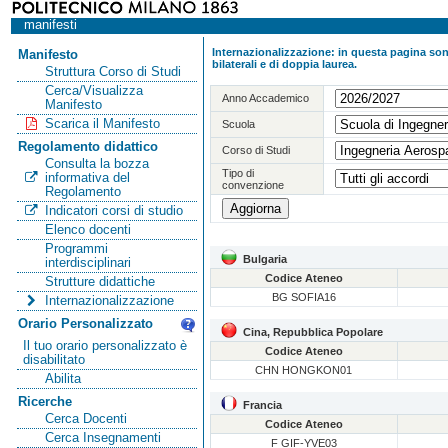
manifesti
Internazionalizzazione: in questa pagina sono
Manifesto
bilaterali e di doppia laurea.
Struttura Corso di Studi
Cerca/Visualizza
Anno Accademico
Manifesto
Scarica il Manifesto
Scuola
Regolamento didattico
Corso di Studi
Consulta la bozza
Tipo di
informativa del
convenzione
Regolamento
Indicatori corsi di studio
Elenco docenti
Programmi
Bulgaria
interdisciplinari
Codice Ateneo
Strutture didattiche
BG SOFIA16
Internazionalizzazione
Orario Personalizzato
Cina, Repubblica Popolare
Il tuo orario personalizzato è
Codice Ateneo
disabilitato
CHN HONGKON01
Abilita
Ricerche
Francia
Cerca Docenti
Codice Ateneo
Cerca Insegnamenti
F GIF-YVE03