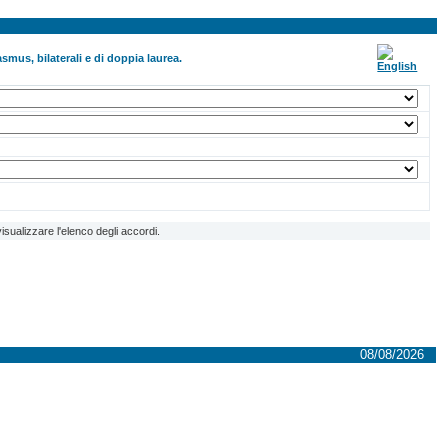
smus, bilaterali e di doppia laurea.
isualizzare l'elenco degli accordi.
08/08/2026