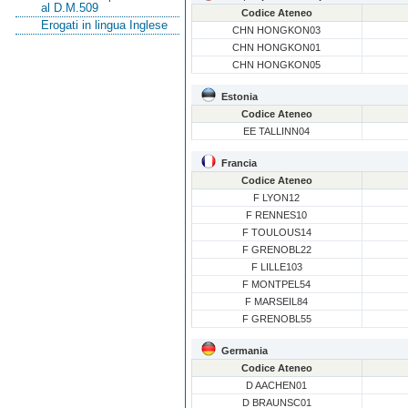
al D.M.509
Codice Ateneo
Erogati in lingua Inglese
CHN HONGKON03
CHN HONGKON01
CHN HONGKON05
Estonia
Codice Ateneo
EE TALLINN04
Francia
Codice Ateneo
F LYON12
F RENNES10
F TOULOUS14
F GRENOBL22
F LILLE103
F MONTPEL54
F MARSEIL84
F GRENOBL55
Germania
Codice Ateneo
D AACHEN01
D BRAUNSC01