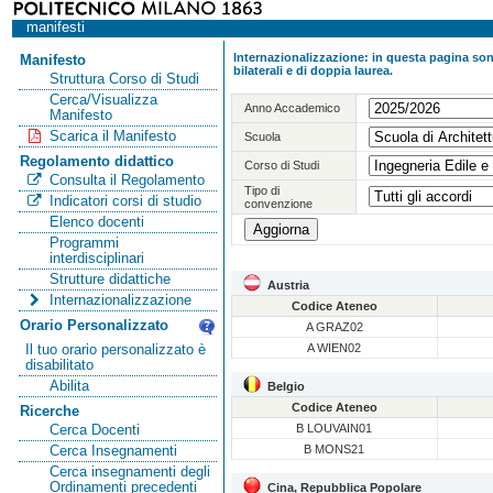
manifesti
Internazionalizzazione: in questa pagina sono
Manifesto
bilaterali e di doppia laurea.
Struttura Corso di Studi
Cerca/Visualizza
Anno Accademico
Manifesto
Scarica il Manifesto
Scuola
Regolamento didattico
Corso di Studi
Consulta il Regolamento
Tipo di
Indicatori corsi di studio
convenzione
Elenco docenti
Programmi
interdisciplinari
Strutture didattiche
Austria
Internazionalizzazione
Codice Ateneo
Orario Personalizzato
A GRAZ02
A WIEN02
Il tuo orario personalizzato è
disabilitato
Abilita
Belgio
Codice Ateneo
Ricerche
B LOUVAIN01
Cerca Docenti
B MONS21
Cerca Insegnamenti
Cerca insegnamenti degli
Ordinamenti precedenti
Cina, Repubblica Popolare