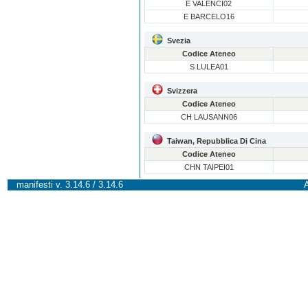
E VALENCI02
E BARCELO16
Svezia
Codice Ateneo
S LULEA01
Svizzera
Codice Ateneo
CH LAUSANN06
Taiwan, Repubblica Di Cina
Codice Ateneo
CHN TAIPEI01
manifesti v. 3.14.6 / 3.14.6
A