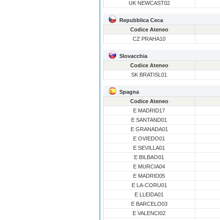
UK NEWCAST02
Repubblica Ceca
Codice Ateneo
CZ PRAHA10
Slovacchia
Codice Ateneo
SK BRATISL01
Spagna
Codice Ateneo
E MADRID17
E SANTAND01
E GRANADA01
E OVIEDO01
E SEVILLA01
E BILBAO01
E MURCIA04
E MADRID05
E LA-CORU01
E LLEIDA01
E BARCELO03
E VALENCI02