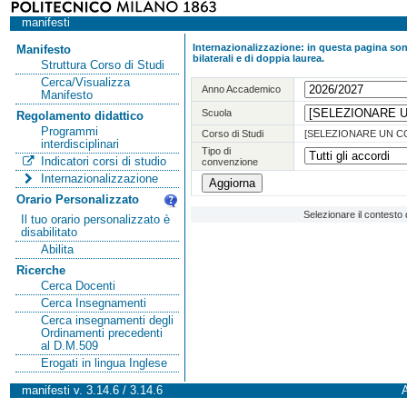
manifesti
Internazionalizzazione: in questa pagina sono
Manifesto
bilaterali e di doppia laurea.
Struttura Corso di Studi
Cerca/Visualizza
Anno Accademico
Manifesto
Scuola
Regolamento didattico
Programmi
Corso di Studi
[SELEZIONARE UN C
interdisciplinari
Tipo di
Indicatori corsi di studio
convenzione
Internazionalizzazione
Orario Personalizzato
Selezionare il contesto 
Il tuo orario personalizzato è
disabilitato
Abilita
Ricerche
Cerca Docenti
Cerca Insegnamenti
Cerca insegnamenti degli
Ordinamenti precedenti
al D.M.509
Erogati in lingua Inglese
manifesti v. 3.14.6 / 3.14.6
A