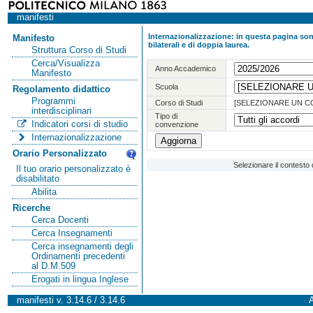
manifesti
Internazionalizzazione: in questa pagina sono
Manifesto
bilaterali e di doppia laurea.
Struttura Corso di Studi
Cerca/Visualizza
Anno Accademico
Manifesto
Scuola
Regolamento didattico
Programmi
Corso di Studi
[SELEZIONARE UN C
interdisciplinari
Tipo di
Indicatori corsi di studio
convenzione
Internazionalizzazione
Orario Personalizzato
Selezionare il contesto 
Il tuo orario personalizzato è
disabilitato
Abilita
Ricerche
Cerca Docenti
Cerca Insegnamenti
Cerca insegnamenti degli
Ordinamenti precedenti
al D.M.509
Erogati in lingua Inglese
manifesti v. 3.14.6 / 3.14.6
A