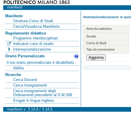
manifesti
Manifesto
Internazionalizzazione: in ques
Struttura Corso di Studi
Cerca/Visualizza Manifesto
Anno Accademico
Regolamento didattico
Scuola
Programmi interdisciplinari
Corso di Studi
Indicatori corsi di studio
Internazionalizzazione
Tipo di convenzione
Orario Personalizzato
Il tuo orario personalizzato è disabilitato
Abilita
Ricerche
Cerca Docenti
Cerca Insegnamenti
Cerca insegnamenti degli
Ordinamenti precedenti al D.M.509
Erogati in lingua Inglese
manifesti v. 3.14.6 / 3.14.6