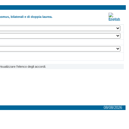
smus, bilaterali e di doppia laurea.
isualizzare l'elenco degli accordi.
08/08/2026