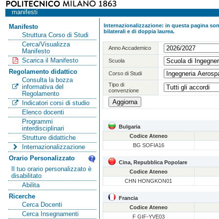
manifesti
Internazionalizzazione: in questa pagina sono
Manifesto
bilaterali e di doppia laurea.
Struttura Corso di Studi
Cerca/Visualizza
Anno Accademico
Manifesto
Scarica il Manifesto
Scuola
Regolamento didattico
Corso di Studi
Consulta la bozza
Tipo di
informativa del
convenzione
Regolamento
Indicatori corsi di studio
Elenco docenti
Programmi
Bulgaria
interdisciplinari
Codice Ateneo
Strutture didattiche
BG SOFIA16
Internazionalizzazione
Orario Personalizzato
Cina, Repubblica Popolare
Il tuo orario personalizzato è
Codice Ateneo
disabilitato
CHN HONGKON01
Abilita
Ricerche
Francia
Cerca Docenti
Codice Ateneo
Cerca Insegnamenti
F GIF-YVE03