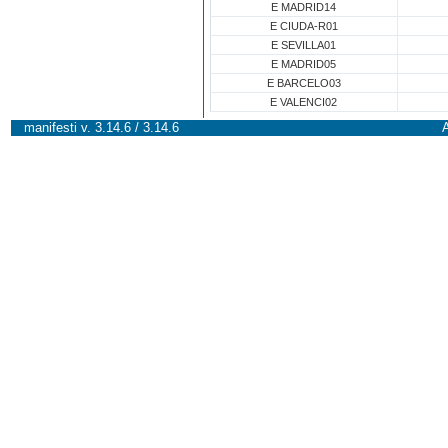
E MADRID14
E CIUDA-R01
E SEVILLA01
E MADRID05
E BARCELO03
E VALENCI02
manifesti v. 3.14.6 / 3.14.6
A