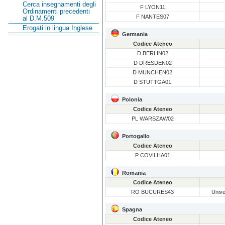
Cerca insegnamenti degli
F LYON11
Ordinamenti precedenti
F NANTES07
al D.M.509
Erogati in lingua Inglese
Germania
Codice Ateneo
D BERLIN02
D DRESDEN02
D MUNCHEN02
D STUTTGA01
Polonia
Codice Ateneo
PL WARSZAW02
Portogallo
Codice Ateneo
P COVILHA01
Romania
Codice Ateneo
RO BUCURES43
Unive
Spagna
Codice Ateneo