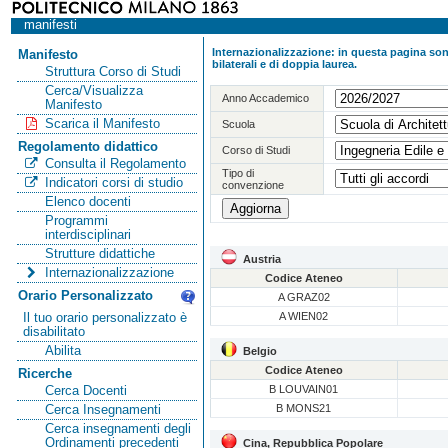
manifesti
Internazionalizzazione: in questa pagina sono
Manifesto
bilaterali e di doppia laurea.
Struttura Corso di Studi
Cerca/Visualizza
Anno Accademico
Manifesto
Scarica il Manifesto
Scuola
Regolamento didattico
Corso di Studi
Consulta il Regolamento
Tipo di
Indicatori corsi di studio
convenzione
Elenco docenti
Programmi
interdisciplinari
Strutture didattiche
Austria
Internazionalizzazione
Codice Ateneo
Orario Personalizzato
A GRAZ02
A WIEN02
Il tuo orario personalizzato è
disabilitato
Abilita
Belgio
Codice Ateneo
Ricerche
B LOUVAIN01
Cerca Docenti
B MONS21
Cerca Insegnamenti
Cerca insegnamenti degli
Ordinamenti precedenti
Cina, Repubblica Popolare