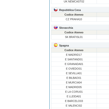
UK NEWCAST02
Repubblica Ceca
Codice Ateneo
CZ PRAHA10
Slovacchia
Codice Ateneo
SK BRATISL01
Spagna
Codice Ateneo
E MADRID17
E SANTAND01
E GRANADA01
E OVIEDO01
E SEVILLA01
E BILBAO01
E MURCIA04
E MADRID05
E LA-CORU01
E LLEIDA01
E BARCELO03
E VALENCI02