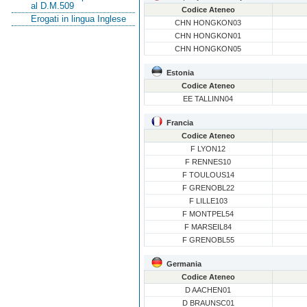
al D.M.509
Codice Ateneo
Erogati in lingua Inglese
CHN HONGKON03
CHN HONGKON01
CHN HONGKON05
Estonia
Codice Ateneo
EE TALLINN04
Francia
Codice Ateneo
F LYON12
F RENNES10
F TOULOUS14
F GRENOBL22
F LILLE103
F MONTPEL54
F MARSEIL84
F GRENOBL55
Germania
Codice Ateneo
D AACHEN01
D BRAUNSC01