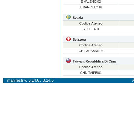
E VALENCI02
E BARCELO16
Svezia
Codice Ateneo
S LULEA01
Svizzera
Codice Ateneo
CH LAUSANN06
Taiwan, Repubblica Di Cina
Codice Ateneo
CHN TAIPEI01
manifesti v. 3.14.6 / 3.14.6
A