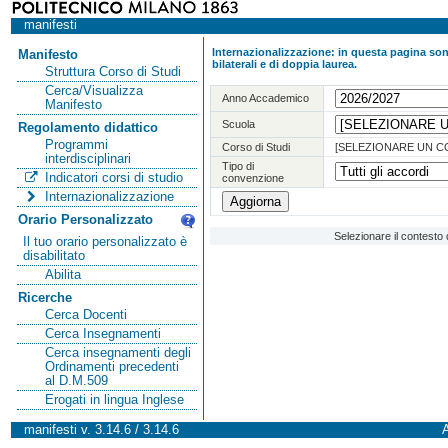
manifesti
Internazionalizzazione: in questa pagina sono
Manifesto
bilaterali e di doppia laurea.
Struttura Corso di Studi
Cerca/Visualizza
Anno Accademico
Manifesto
Scuola
Regolamento didattico
Programmi
Corso di Studi
[SELEZIONARE UN C
interdisciplinari
Tipo di
Indicatori corsi di studio
convenzione
Internazionalizzazione
Orario Personalizzato
Selezionare il contesto 
Il tuo orario personalizzato è
disabilitato
Abilita
Ricerche
Cerca Docenti
Cerca Insegnamenti
Cerca insegnamenti degli
Ordinamenti precedenti
al D.M.509
Erogati in lingua Inglese
manifesti v. 3.14.6 / 3.14.6
A