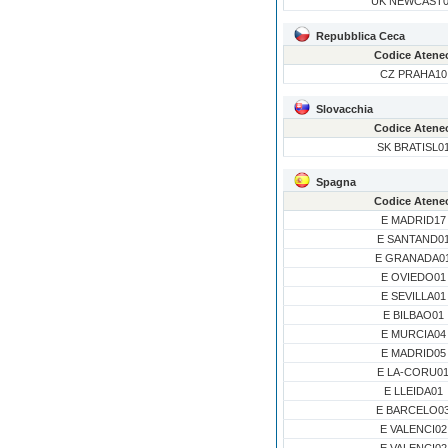
UK NEWCAST
Repubblica Ceca
Codice Atene
CZ PRAHA10
Slovacchia
Codice Atene
SK BRATISL0
Spagna
Codice Atene
E MADRID17
E SANTAND0
E GRANADA0
E OVIEDO01
E SEVILLA01
E BILBAO01
E MURCIA04
E MADRID05
E LA-CORU0
E LLEIDA01
E BARCELO0
E VALENCI02