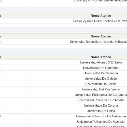
02
University Of Northumbria At Newcastl
o
Nome Ateneo
Ceske Vysoke Uceni Technicke V Pra
o
Nome Ateneo
1
Slovenska Technicka Univerzita V Bratis
o
Nome Ateneo
Universidad Alfonso X El Sabio
1
Universidad De Cantabria
1
Universidad De Granada
Universidad De Oviedo
Universidad De Sevilla
Universidad Del Pais Vasco
Universidad Politecnica De Cartagena
Universidad Politecnica De Madrid
1
Universidade Da Coruna
Universitat De Lleida
3
Universitat Politecnica De Catalunya
Universitat Politecnica De Valencia