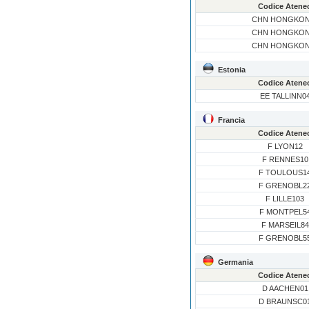
Codice Atene
CHN HONGKON
CHN HONGKON
CHN HONGKON
Estonia
Codice Atene
EE TALLINN0
Francia
Codice Atene
F LYON12
F RENNES10
F TOULOUS1
F GRENOBL2
F LILLE103
F MONTPEL5
F MARSEIL84
F GRENOBL5
Germania
Codice Atene
D AACHEN01
D BRAUNSC0