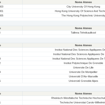
o
Nome Ateneo
03
City University Of Hong Kong
01
Hong Kong University Of Science And Tech
05
The Hong Kong Polytechnic Universit
o
Nome Ateneo
4
Tallinna Tehnikaulikool
o
Nome Ateneo
Institut National Des Sciences Appliquees 
Institut National Des Sciences Appliquees D
4
Institut National Des Sciences Appliquees De
2
Institut Polytechnique De Grenoble
Universite De Lille
4
Universite De Montpellier
Université D'Aix-Marseille
5
Université Grenoble Alpes
o
Nome Ateneo
Rheinisch-Westfalische Technische Hochschu
1
Technische Universitat Carolo-Wilhelmi