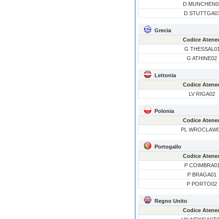
D MUNCHEN0
D STUTTGA0
Grecia
Codice Atene
G THESSAL0
G ATHINE02
Lettonia
Codice Atene
LV RIGA02
Polonia
Codice Atene
PL WROCLAW
Portogallo
Codice Atene
P COIMBRA0
P BRAGA01
P PORTO02
Regno Unito
Codice Atene