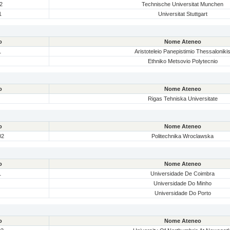
2
Technische Universitat Munchen
1
Universitat Stuttgart
o
Nome Ateneo
1
Aristoteleio Panepistimio Thessaloniki
Ethniko Metsovio Polytecnio
o
Nome Ateneo
Rigas Tehniska Universitate
o
Nome Ateneo
02
Politechnika Wroclawska
o
Nome Ateneo
1
Universidade De Coimbra
Universidade Do Minho
Universidade Do Porto
o
Nome Ateneo