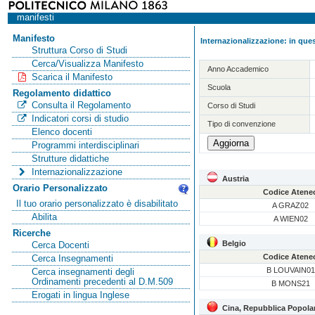
manifesti
Manifesto
Internazionalizzazione: in ques
Struttura Corso di Studi
Cerca/Visualizza Manifesto
Anno Accademico
Scarica il Manifesto
Scuola
Regolamento didattico
Consulta il Regolamento
Corso di Studi
Indicatori corsi di studio
Tipo di convenzione
Elenco docenti
Programmi interdisciplinari
Strutture didattiche
Internazionalizzazione
Austria
Orario Personalizzato
Codice Atene
Il tuo orario personalizzato è disabilitato
A GRAZ02
Abilita
A WIEN02
Ricerche
Belgio
Cerca Docenti
Codice Atene
Cerca Insegnamenti
B LOUVAIN01
Cerca insegnamenti degli
Ordinamenti precedenti al D.M.509
B MONS21
Erogati in lingua Inglese
Cina, Repubblica Popola