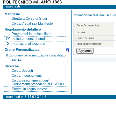
manifesti
Manifesto
Internazionalizzazione: in ques
Struttura Corso di Studi
Cerca/Visualizza Manifesto
Anno Accademico
Regolamento didattico
Scuola
Programmi interdisciplinari
Corso di Studi
Indicatori corsi di studio
Internazionalizzazione
Tipo di convenzione
Orario Personalizzato
Il tuo orario personalizzato è disabilitato
Abilita
Ricerche
Cerca Docenti
Cerca Insegnamenti
Cerca insegnamenti degli
Ordinamenti precedenti al D.M.509
Erogati in lingua Inglese
manifesti v. 3.14.6 / 3.14.6