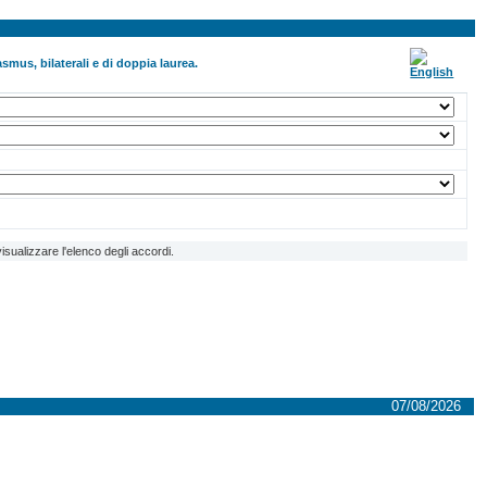
smus, bilaterali e di doppia laurea.
isualizzare l'elenco degli accordi.
07/08/2026