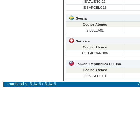
E VALENCI02
E BARCELO16
Svezia
Codice Ateneo
S LULEA01
Svizzera
Codice Ateneo
CH LAUSANN06
Taiwan, Repubblica Di Cina
Codice Ateneo
CHN TAIPEI01
manifesti v. 3.14.6 / 3.14.6
A