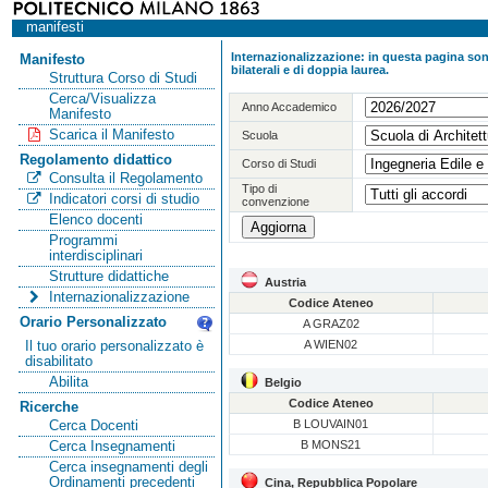
manifesti
Internazionalizzazione: in questa pagina sono
Manifesto
bilaterali e di doppia laurea.
Struttura Corso di Studi
Cerca/Visualizza
Anno Accademico
Manifesto
Scarica il Manifesto
Scuola
Regolamento didattico
Corso di Studi
Consulta il Regolamento
Tipo di
Indicatori corsi di studio
convenzione
Elenco docenti
Programmi
interdisciplinari
Strutture didattiche
Austria
Internazionalizzazione
Codice Ateneo
Orario Personalizzato
A GRAZ02
A WIEN02
Il tuo orario personalizzato è
disabilitato
Abilita
Belgio
Codice Ateneo
Ricerche
B LOUVAIN01
Cerca Docenti
B MONS21
Cerca Insegnamenti
Cerca insegnamenti degli
Ordinamenti precedenti
Cina, Repubblica Popolare