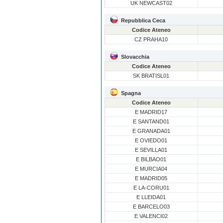
UK NEWCAST02
Repubblica Ceca
Codice Ateneo
CZ PRAHA10
Slovacchia
Codice Ateneo
SK BRATISL01
Spagna
Codice Ateneo
E MADRID17
E SANTAND01
E GRANADA01
E OVIEDO01
E SEVILLA01
E BILBAO01
E MURCIA04
E MADRID05
E LA-CORU01
E LLEIDA01
E BARCELO03
E VALENCI02