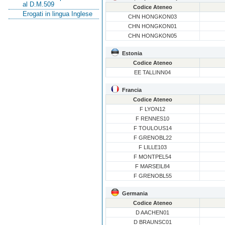
al D.M.509
Codice Ateneo
Erogati in lingua Inglese
CHN HONGKON03
CHN HONGKON01
CHN HONGKON05
Estonia
Codice Ateneo
EE TALLINN04
Francia
Codice Ateneo
F LYON12
F RENNES10
F TOULOUS14
F GRENOBL22
F LILLE103
F MONTPEL54
F MARSEIL84
F GRENOBL55
Germania
Codice Ateneo
D AACHEN01
D BRAUNSC01