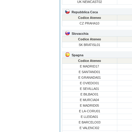
UK NEWCAST02
Repubblica Ceca
Codice Ateneo
CZ PRAHA10
Slovacchia
Codice Ateneo
SK BRATISL01
Spagna
Codice Ateneo
E MADRID17
E SANTAND01
E GRANADA01
E OVIEDO01
E SEVILLA01
E BILBAO01
E MURCIA04
E MADRID05
E LA-CORU01
E LLEIDA01
E BARCELO03
E VALENCI02