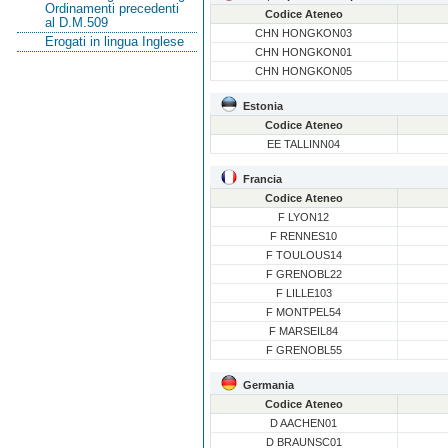
Ordinamenti precedenti
Codice Ateneo
al D.M.509
CHN HONGKON03
Erogati in lingua Inglese
CHN HONGKON01
CHN HONGKON05
Estonia
Codice Ateneo
EE TALLINN04
Francia
Codice Ateneo
F LYON12
F RENNES10
F TOULOUS14
F GRENOBL22
F LILLE103
F MONTPEL54
F MARSEIL84
F GRENOBL55
Germania
Codice Ateneo
D AACHEN01
D BRAUNSC01