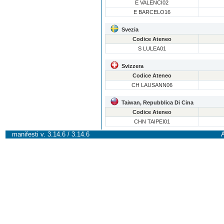
E VALENCI02
E BARCELO16
Svezia
Codice Ateneo
S LULEA01
Svizzera
Codice Ateneo
CH LAUSANN06
Taiwan, Repubblica Di Cina
Codice Ateneo
CHN TAIPEI01
manifesti v. 3.14.6 / 3.14.6
A