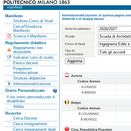
manifesti
Internazionalizzazione: in questa pagina sono
Manifesto
bilaterali e di doppia laurea.
Struttura Corso di Studi
Cerca/Visualizza
Anno Accademico
Manifesto
Scarica il Manifesto
Scuola
Regolamento didattico
Corso di Studi
Regolamento non
Tipo di
disponibile
convenzione
Indicatori corsi di studio
Elenco docenti
Programmi
interdisciplinari
Austria
Strutture didattiche
Codice Ateneo
Internazionalizzazione
A GRAZ02
Orario Personalizzato
A WIEN02
Il tuo orario personalizzato è
disabilitato
Belgio
Abilita
Codice Ateneo
Ricerche
B LOUVAIN01
Cerca Docenti
B MONS21
Cerca Insegnamenti
Cerca insegnamenti degli
Cina, Repubblica Popolare