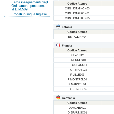
Cerca insegnamenti degli
Codice Ateneo
Ordinamenti precedenti
CHN HONGKON03
al D.M.509
CHN HONGKON01
Erogati in lingua Inglese
CHN HONGKON05
Estonia
Codice Ateneo
EE TALLINN04
Francia
Codice Ateneo
F LYON12
F RENNES10
F TOULOUS14
F GRENOBL22
F LILLE103
F MONTPEL54
F MARSEIL84
F GRENOBL55
Germania
Codice Ateneo
D AACHEN01
D BRAUNSC01