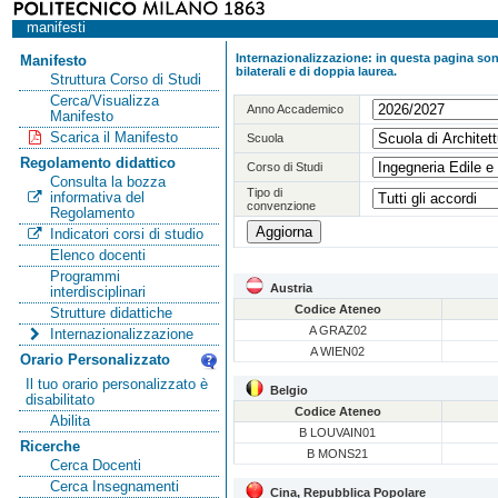
manifesti
Internazionalizzazione: in questa pagina sono
Manifesto
bilaterali e di doppia laurea.
Struttura Corso di Studi
Cerca/Visualizza
Anno Accademico
Manifesto
Scarica il Manifesto
Scuola
Regolamento didattico
Corso di Studi
Consulta la bozza
Tipo di
informativa del
convenzione
Regolamento
Indicatori corsi di studio
Elenco docenti
Programmi
Austria
interdisciplinari
Codice Ateneo
Strutture didattiche
A GRAZ02
Internazionalizzazione
A WIEN02
Orario Personalizzato
Il tuo orario personalizzato è
Belgio
disabilitato
Codice Ateneo
Abilita
B LOUVAIN01
Ricerche
B MONS21
Cerca Docenti
Cerca Insegnamenti
Cina, Repubblica Popolare