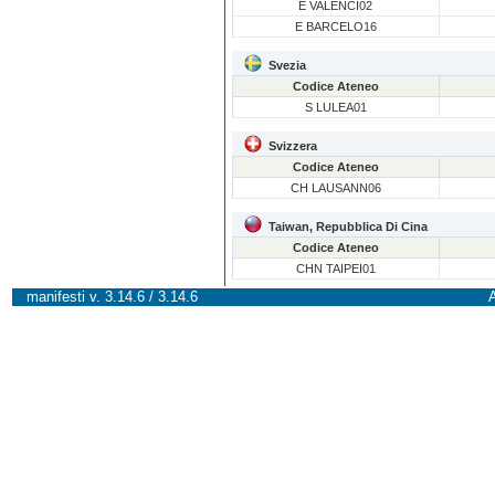
E VALENCI02
E BARCELO16
Svezia
Codice Ateneo
S LULEA01
Svizzera
Codice Ateneo
CH LAUSANN06
Taiwan, Repubblica Di Cina
Codice Ateneo
CHN TAIPEI01
manifesti v. 3.14.6 / 3.14.6
A