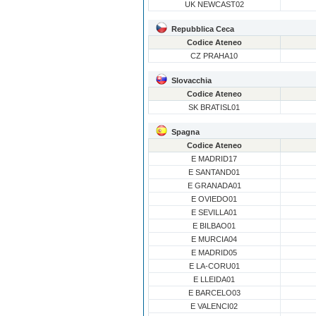
UK NEWCAST02
Repubblica Ceca
Codice Ateneo
CZ PRAHA10
Slovacchia
Codice Ateneo
SK BRATISL01
Spagna
Codice Ateneo
E MADRID17
E SANTAND01
E GRANADA01
E OVIEDO01
E SEVILLA01
E BILBAO01
E MURCIA04
E MADRID05
E LA-CORU01
E LLEIDA01
E BARCELO03
E VALENCI02