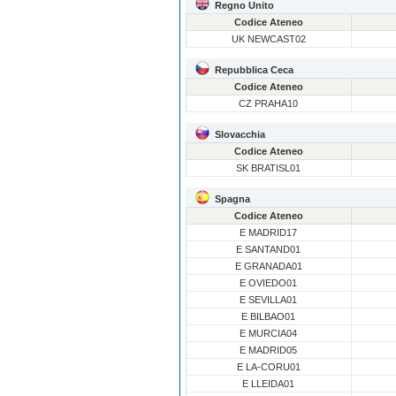
Regno Unito
Codice Ateneo
UK NEWCAST02
Repubblica Ceca
Codice Ateneo
CZ PRAHA10
Slovacchia
Codice Ateneo
SK BRATISL01
Spagna
Codice Ateneo
E MADRID17
E SANTAND01
E GRANADA01
E OVIEDO01
E SEVILLA01
E BILBAO01
E MURCIA04
E MADRID05
E LA-CORU01
E LLEIDA01