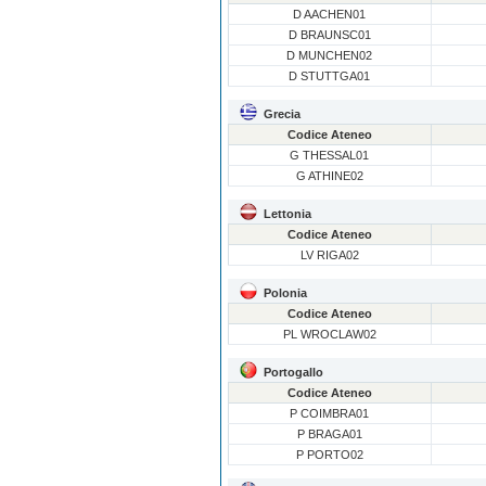
D AACHEN01
D BRAUNSC01
D MUNCHEN02
D STUTTGA01
Grecia
Codice Ateneo
G THESSAL01
G ATHINE02
Lettonia
Codice Ateneo
LV RIGA02
Polonia
Codice Ateneo
PL WROCLAW02
Portogallo
Codice Ateneo
P COIMBRA01
P BRAGA01
P PORTO02