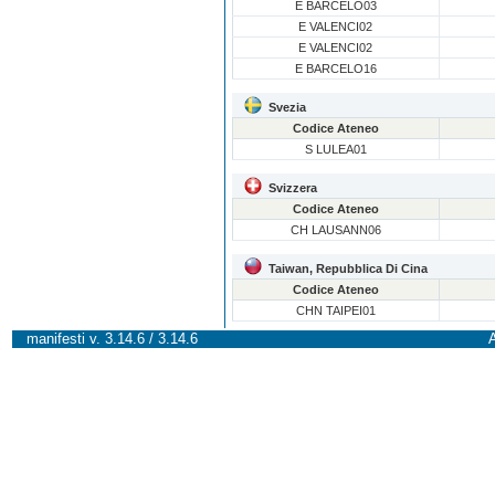
E BARCELO03
E VALENCI02
E VALENCI02
E BARCELO16
Svezia
Codice Ateneo
S LULEA01
Svizzera
Codice Ateneo
CH LAUSANN06
Taiwan, Repubblica Di Cina
Codice Ateneo
CHN TAIPEI01
manifesti v. 3.14.6 / 3.14.6
A