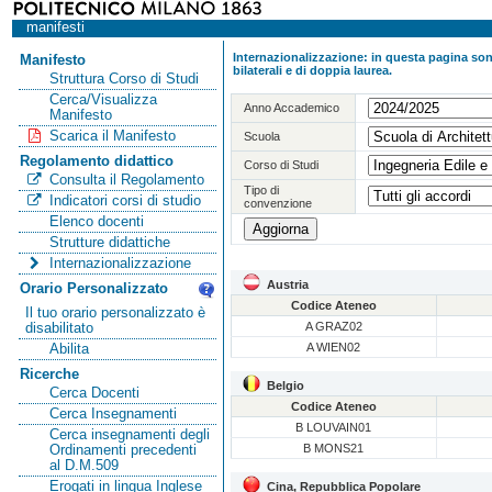
manifesti
Internazionalizzazione: in questa pagina sono
Manifesto
bilaterali e di doppia laurea.
Struttura Corso di Studi
Cerca/Visualizza
Anno Accademico
Manifesto
Scarica il Manifesto
Scuola
Regolamento didattico
Corso di Studi
Consulta il Regolamento
Tipo di
Indicatori corsi di studio
convenzione
Elenco docenti
Strutture didattiche
Internazionalizzazione
Austria
Orario Personalizzato
Codice Ateneo
Il tuo orario personalizzato è
A GRAZ02
disabilitato
A WIEN02
Abilita
Ricerche
Belgio
Cerca Docenti
Codice Ateneo
Cerca Insegnamenti
B LOUVAIN01
Cerca insegnamenti degli
B MONS21
Ordinamenti precedenti
al D.M.509
Erogati in lingua Inglese
Cina, Repubblica Popolare