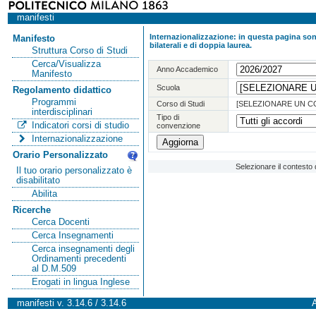
manifesti
Internazionalizzazione: in questa pagina sono
Manifesto
bilaterali e di doppia laurea.
Struttura Corso di Studi
Cerca/Visualizza
Anno Accademico
Manifesto
Scuola
Regolamento didattico
Programmi
Corso di Studi
[SELEZIONARE UN C
interdisciplinari
Tipo di
Indicatori corsi di studio
convenzione
Internazionalizzazione
Orario Personalizzato
Selezionare il contesto 
Il tuo orario personalizzato è
disabilitato
Abilita
Ricerche
Cerca Docenti
Cerca Insegnamenti
Cerca insegnamenti degli
Ordinamenti precedenti
al D.M.509
Erogati in lingua Inglese
manifesti v. 3.14.6 / 3.14.6
A