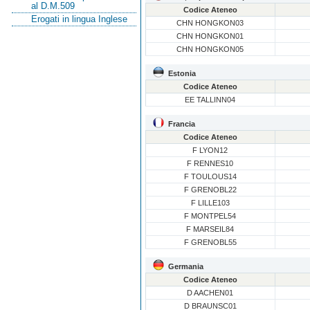
al D.M.509
Codice Ateneo
Erogati in lingua Inglese
CHN HONGKON03
CHN HONGKON01
CHN HONGKON05
Estonia
Codice Ateneo
EE TALLINN04
Francia
Codice Ateneo
F LYON12
F RENNES10
F TOULOUS14
F GRENOBL22
F LILLE103
F MONTPEL54
F MARSEIL84
F GRENOBL55
Germania
Codice Ateneo
D AACHEN01
D BRAUNSC01