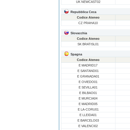
UK NEWCAST02
Repubblica Ceca
Codice Ateneo
CZ PRAHA10
Slovacchia
Codice Ateneo
SK BRATISL01
Spagna
Codice Ateneo
E MADRID17
E SANTAND01
E GRANADA01
E OVIEDO01
E SEVILLA01
E BILBAO01
E MURCIA04
E MADRID05
E LA-CORU01
E LLEIDA01
E BARCELO03
E VALENCI02