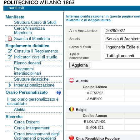
manifesti
Internazionalizzazione: in questa pagina sono
Manifesto
bilaterali e di doppia laurea.
Struttura Corso di Studi
Cerca/Visualizza
Anno Accademico
Manifesto
Scarica il Manifesto
Scuola
Regolamento didattico
Corso di Studi
Consulta il Regolamento
Tipo di
Indicatori corsi di studio
convenzione
Elenco docenti
Programmi
interdisciplinari
Strutture didattiche
Austria
Internazionalizzazione
Codice Ateneo
Orario Personalizzato
A GRAZ02
A WIEN02
Il tuo orario personalizzato è
disabilitato
Abilita
Belgio
Codice Ateneo
Ricerche
B LOUVAIN01
Cerca Docenti
B MONS21
Cerca Insegnamenti
Cerca insegnamenti degli
Ordinamenti precedenti
Cina, Repubblica Popolare