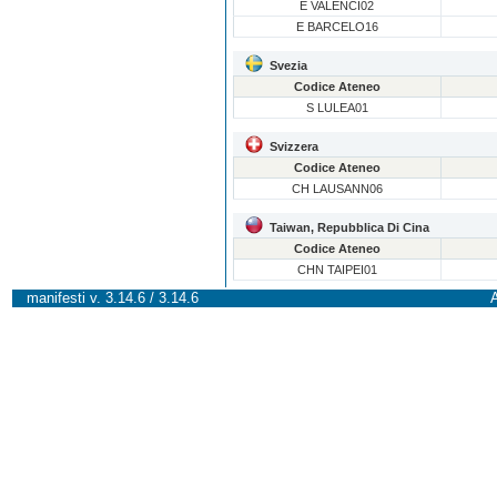
E VALENCI02
E BARCELO16
Svezia
Codice Ateneo
S LULEA01
Svizzera
Codice Ateneo
CH LAUSANN06
Taiwan, Repubblica Di Cina
Codice Ateneo
CHN TAIPEI01
manifesti v. 3.14.6 / 3.14.6
A