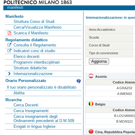
manifesti
Manifesto
Internazionalizzazione: in ques
Struttura Corso di Studi
Cerca/Visualizza Manifesto
Anno Accademico
Scarica il Manifesto
Scuola
Regolamento didattico
Consulta il Regolamento
Corso di Studi
Indicatori corsi di studio
Tipo di convenzione
Elenco docenti
Programmi interdisciplinari
Strutture didattiche
Internazionalizzazione
Austria
Orario Personalizzato
Codice Atene
Il tuo orario personalizzato è disabilitato
A GRAZ02
Abilita
A WIEN02
Ricerche
Belgio
Cerca Docenti
Codice Atene
Cerca Insegnamenti
B LOUVAIN01
Cerca insegnamenti degli
Ordinamenti precedenti al D.M.509
B MONS21
Erogati in lingua Inglese
Cina, Repubblica Popola