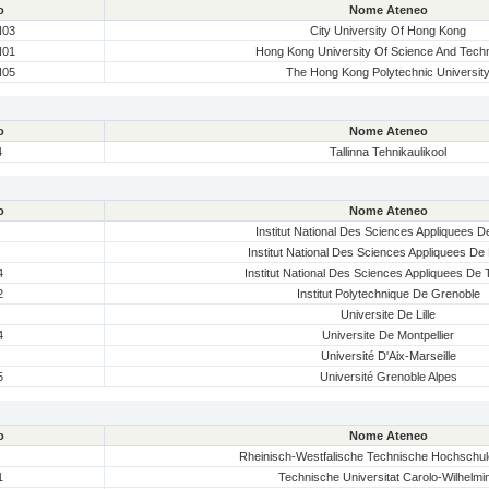
o
Nome Ateneo
03
City University Of Hong Kong
01
Hong Kong University Of Science And Tech
05
The Hong Kong Polytechnic Universit
o
Nome Ateneo
4
Tallinna Tehnikaulikool
o
Nome Ateneo
Institut National Des Sciences Appliquees 
Institut National Des Sciences Appliquees D
4
Institut National Des Sciences Appliquees De
2
Institut Polytechnique De Grenoble
Universite De Lille
4
Universite De Montpellier
Université D'Aix-Marseille
5
Université Grenoble Alpes
o
Nome Ateneo
Rheinisch-Westfalische Technische Hochschu
1
Technische Universitat Carolo-Wilhelmi