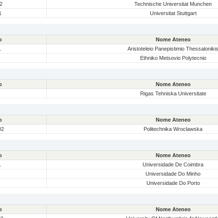
2
Technische Universitat Munchen
1
Universitat Stuttgart
o
Nome Ateneo
1
Aristoteleio Panepistimio Thessaloniki
Ethniko Metsovio Polytecnio
o
Nome Ateneo
Rigas Tehniska Universitate
o
Nome Ateneo
02
Politechnika Wroclawska
o
Nome Ateneo
1
Universidade De Coimbra
Universidade Do Minho
Universidade Do Porto
o
Nome Ateneo