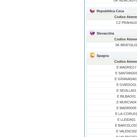
UK NEWCAST
Repubblica Ceca
Codice Atene
CZ PRAHA10
Slovacchia
Codice Atene
SK BRATISL0
Spagna
Codice Atene
E MADRID17
E SANTAND0
E GRANADA0
E OVIEDO01
E SEVILLA01
E BILBAO01
E MURCIA04
E MADRID05
E LA-CORU0
E LLEIDA01
E BARCELO0
E VALENCI02