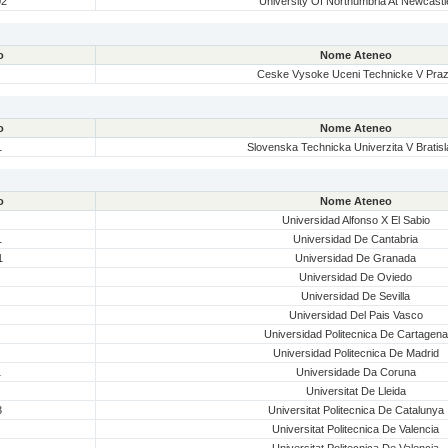
02
University Of Northumbria At Newcastl
o
Nome Ateneo
Ceske Vysoke Uceni Technicke V Pra
o
Nome Ateneo
1
Slovenska Technicka Univerzita V Bratis
o
Nome Ateneo
Universidad Alfonso X El Sabio
1
Universidad De Cantabria
1
Universidad De Granada
Universidad De Oviedo
Universidad De Sevilla
Universidad Del Pais Vasco
Universidad Politecnica De Cartagena
Universidad Politecnica De Madrid
1
Universidade Da Coruna
Universitat De Lleida
3
Universitat Politecnica De Catalunya
Universitat Politecnica De Valencia