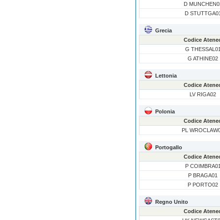
D MUNCHEN0
D STUTTGA0
Grecia
Codice Atene
G THESSAL0
G ATHINE02
Lettonia
Codice Atene
LV RIGA02
Polonia
Codice Atene
PL WROCLAW
Portogallo
Codice Atene
P COIMBRA0
P BRAGA01
P PORTO02
Regno Unito
Codice Atene