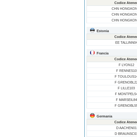
Codice Atene
CHN HONGKON
CHN HONGKON
CHN HONGKON
Estonia
Codice Atene
EE TALLINN0
Francia
Codice Atene
F LYON12
F RENNES10
F TOULOUS1
F GRENOBL2
F LILLE103
F MONTPEL5
F MARSEIL84
F GRENOBL5
Germania
Codice Atene
D AACHEN01
D BRAUNSC0