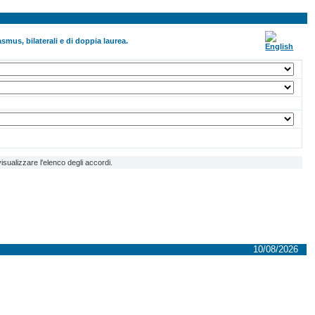
smus, bilaterali e di doppia laurea.
isualizzare l'elenco degli accordi.
10/08/2026