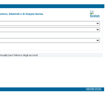
smus, bilaterali e di doppia laurea.
isualizzare l'elenco degli accordi.
08/08/2026