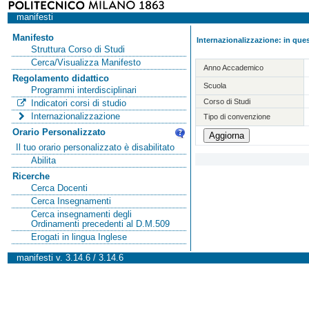
manifesti
Manifesto
Internazionalizzazione: in ques
Struttura Corso di Studi
Cerca/Visualizza Manifesto
Anno Accademico
Regolamento didattico
Scuola
Programmi interdisciplinari
Corso di Studi
Indicatori corsi di studio
Internazionalizzazione
Tipo di convenzione
Orario Personalizzato
Il tuo orario personalizzato è disabilitato
Abilita
Ricerche
Cerca Docenti
Cerca Insegnamenti
Cerca insegnamenti degli
Ordinamenti precedenti al D.M.509
Erogati in lingua Inglese
manifesti v. 3.14.6 / 3.14.6