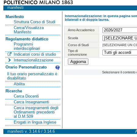
manifesti
Internazionalizzazione: in questa pagina sono
Manifesto
bilaterali e di doppia laurea.
Struttura Corso di Studi
Cerca/Visualizza
Anno Accademico
Manifesto
Scuola
Regolamento didattico
Programmi
Corso di Studi
[SELEZIONARE UN C
interdisciplinari
Tipo di
Indicatori corsi di studio
convenzione
Internazionalizzazione
Orario Personalizzato
Selezionare il contesto 
Il tuo orario personalizzato è
disabilitato
Abilita
Ricerche
Cerca Docenti
Cerca Insegnamenti
Cerca insegnamenti degli
Ordinamenti precedenti
al D.M.509
Erogati in lingua Inglese
manifesti v. 3.14.6 / 3.14.6
A