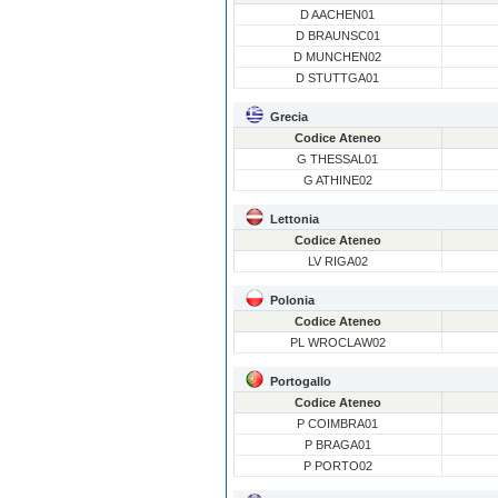
D AACHEN01
D BRAUNSC01
D MUNCHEN02
D STUTTGA01
Grecia
Codice Ateneo
G THESSAL01
G ATHINE02
Lettonia
Codice Ateneo
LV RIGA02
Polonia
Codice Ateneo
PL WROCLAW02
Portogallo
Codice Ateneo
P COIMBRA01
P BRAGA01
P PORTO02