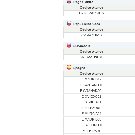
Regno Unito
Codice Ateneo
UK NEWCAST02
Repubblica Ceca
Codice Ateneo
CZ PRAHA10
Slovacchia
Codice Ateneo
SK BRATISL01
Spagna
Codice Ateneo
E MADRID17
E SANTAND01
E GRANADA01
E OVIEDO01
E SEVILLA01
E BILBAO01
E MURCIA04
E MADRID05
E LA-CORU01
E LLEIDA01