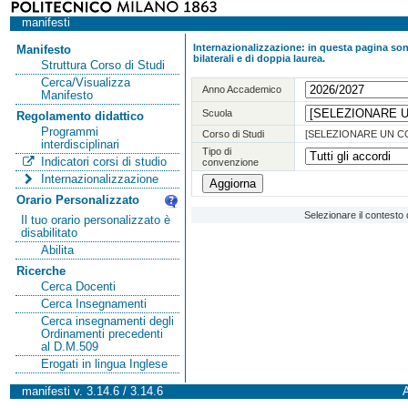
manifesti
Internazionalizzazione: in questa pagina sono
Manifesto
bilaterali e di doppia laurea.
Struttura Corso di Studi
Cerca/Visualizza
Anno Accademico
Manifesto
Scuola
Regolamento didattico
Programmi
Corso di Studi
[SELEZIONARE UN C
interdisciplinari
Tipo di
Indicatori corsi di studio
convenzione
Internazionalizzazione
Orario Personalizzato
Selezionare il contesto 
Il tuo orario personalizzato è
disabilitato
Abilita
Ricerche
Cerca Docenti
Cerca Insegnamenti
Cerca insegnamenti degli
Ordinamenti precedenti
al D.M.509
Erogati in lingua Inglese
manifesti v. 3.14.6 / 3.14.6
A