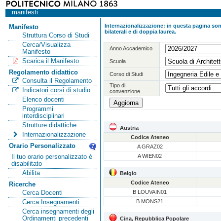
manifesti
Internazionalizzazione: in questa pagina sono
Manifesto
bilaterali e di doppia laurea.
Struttura Corso di Studi
Cerca/Visualizza
Anno Accademico
Manifesto
Scarica il Manifesto
Scuola
Regolamento didattico
Corso di Studi
Consulta il Regolamento
Tipo di
Indicatori corsi di studio
convenzione
Elenco docenti
Programmi
interdisciplinari
Strutture didattiche
Austria
Internazionalizzazione
Codice Ateneo
Orario Personalizzato
A GRAZ02
A WIEN02
Il tuo orario personalizzato è
disabilitato
Abilita
Belgio
Codice Ateneo
Ricerche
B LOUVAIN01
Cerca Docenti
B MONS21
Cerca Insegnamenti
Cerca insegnamenti degli
Ordinamenti precedenti
Cina, Repubblica Popolare