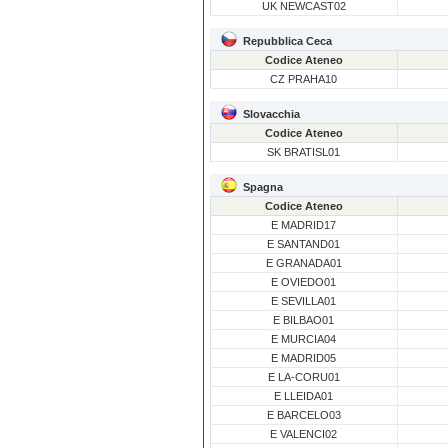
UK NEWCAST02
Repubblica Ceca
Codice Ateneo
CZ PRAHA10
Slovacchia
Codice Ateneo
SK BRATISL01
Spagna
Codice Ateneo
E MADRID17
E SANTAND01
E GRANADA01
E OVIEDO01
E SEVILLA01
E BILBAO01
E MURCIA04
E MADRID05
E LA-CORU01
E LLEIDA01
E BARCELO03
E VALENCI02