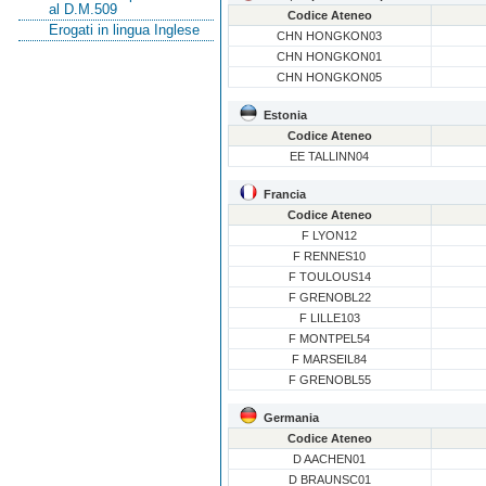
al D.M.509
Codice Ateneo
Erogati in lingua Inglese
CHN HONGKON03
CHN HONGKON01
CHN HONGKON05
Estonia
Codice Ateneo
EE TALLINN04
Francia
Codice Ateneo
F LYON12
F RENNES10
F TOULOUS14
F GRENOBL22
F LILLE103
F MONTPEL54
F MARSEIL84
F GRENOBL55
Germania
Codice Ateneo
D AACHEN01
D BRAUNSC01