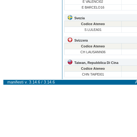
E VALENCI02
E BARCELO16
Svezia
Codice Ateneo
S LULEA01
Svizzera
Codice Ateneo
CH LAUSANN06
Taiwan, Repubblica Di Cina
Codice Ateneo
CHN TAIPEI01
manifesti v. 3.14.6 / 3.14.6
A