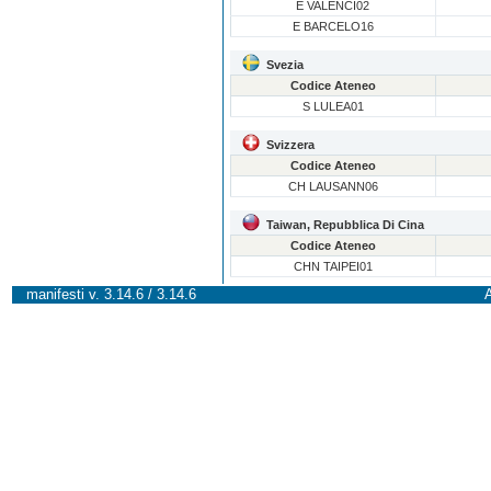
E VALENCI02
E BARCELO16
Svezia
Codice Ateneo
S LULEA01
Svizzera
Codice Ateneo
CH LAUSANN06
Taiwan, Repubblica Di Cina
Codice Ateneo
CHN TAIPEI01
manifesti v. 3.14.6 / 3.14.6
A