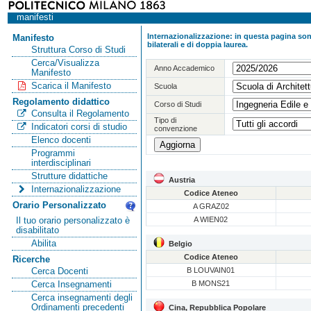
manifesti
Internazionalizzazione: in questa pagina sono
Manifesto
bilaterali e di doppia laurea.
Struttura Corso di Studi
Cerca/Visualizza
Anno Accademico
Manifesto
Scarica il Manifesto
Scuola
Regolamento didattico
Corso di Studi
Consulta il Regolamento
Tipo di
Indicatori corsi di studio
convenzione
Elenco docenti
Programmi
interdisciplinari
Strutture didattiche
Austria
Internazionalizzazione
Codice Ateneo
Orario Personalizzato
A GRAZ02
A WIEN02
Il tuo orario personalizzato è
disabilitato
Abilita
Belgio
Codice Ateneo
Ricerche
B LOUVAIN01
Cerca Docenti
B MONS21
Cerca Insegnamenti
Cerca insegnamenti degli
Ordinamenti precedenti
Cina, Repubblica Popolare