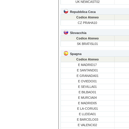
UK NEWCAST02
Repubblica Ceca
Codice Ateneo
CZ PRAHA10
Slovacchia
Codice Ateneo
SK BRATISL01
Spagna
Codice Ateneo
E MADRID17
E SANTAND01
E GRANADA01
E OVIEDO01
E SEVILLA01
E BILBAO01
E MURCIA04
E MADRID05
E LA-CORU01
E LLEIDA01
E BARCELO03
E VALENCI02