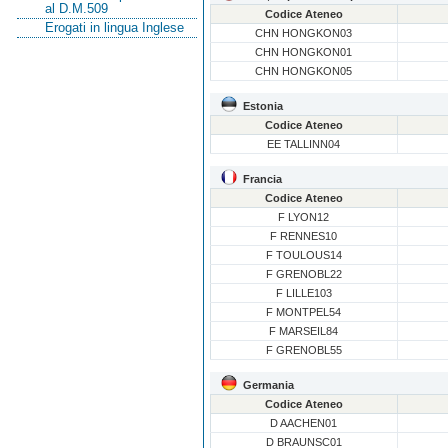
al D.M.509
Codice Ateneo
Erogati in lingua Inglese
CHN HONGKON03
CHN HONGKON01
CHN HONGKON05
Estonia
Codice Ateneo
EE TALLINN04
Francia
Codice Ateneo
F LYON12
F RENNES10
F TOULOUS14
F GRENOBL22
F LILLE103
F MONTPEL54
F MARSEIL84
F GRENOBL55
Germania
Codice Ateneo
D AACHEN01
D BRAUNSC01