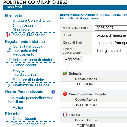
manifesti
Internazionalizzazione: in questa pagina sono
Manifesto
bilaterali e di doppia laurea.
Struttura Corso di Studi
Cerca/Visualizza
Anno Accademico
Manifesto
Scarica il Manifesto
Scuola
Regolamento didattico
Corso di Studi
Consulta la bozza
Tipo di
informativa del
convenzione
Regolamento
Indicatori corsi di studio
Elenco docenti
Programmi
Bulgaria
interdisciplinari
Codice Ateneo
Strutture didattiche
BG SOFIA16
Internazionalizzazione
Orario Personalizzato
Cina, Repubblica Popolare
Il tuo orario personalizzato è
Codice Ateneo
disabilitato
CHN HONGKON01
Abilita
Ricerche
Francia
Cerca Docenti
Codice Ateneo
Cerca Insegnamenti
F GIF-YVE03