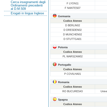
Cerca insegnamenti degli
F LYON11
Ordinamenti precedenti
F NANTES07
al D.M.509
Erogati in lingua Inglese
Germania
Codice Ateneo
D BERLIN02
D DRESDEN02
D MUNCHEN02
D STUTTGA01
Polonia
Codice Ateneo
PL WARSZAW02
Portogallo
Codice Ateneo
P COVILHA01
Romania
Codice Ateneo
RO BUCURES43
Unive
Spagna
Codice Ateneo