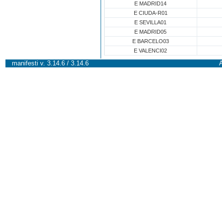
E MADRID14
E CIUDA-R01
E SEVILLA01
E MADRID05
E BARCELO03
E VALENCI02
manifesti v. 3.14.6 / 3.14.6
A