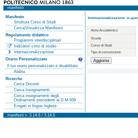
manifesti
Manifesto
Internazionalizzazione: in ques
Struttura Corso di Studi
Cerca/Visualizza Manifesto
Anno Accademico
Regolamento didattico
Scuola
Programmi interdisciplinari
Corso di Studi
Indicatori corsi di studio
Internazionalizzazione
Tipo di convenzione
Orario Personalizzato
Il tuo orario personalizzato è disabilitato
Abilita
Ricerche
Cerca Docenti
Cerca Insegnamenti
Cerca insegnamenti degli
Ordinamenti precedenti al D.M.509
Erogati in lingua Inglese
manifesti v. 3.14.6 / 3.14.6