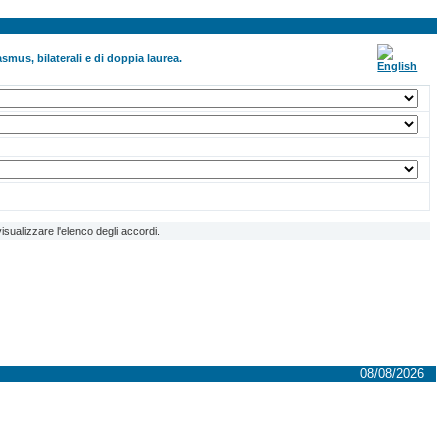
smus, bilaterali e di doppia laurea.
isualizzare l'elenco degli accordi.
08/08/2026