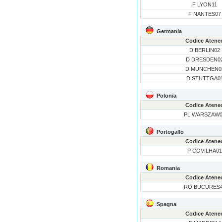
F LYON11
F NANTES07
Germania
Codice Atene
D BERLIN02
D DRESDEN0
D MUNCHEN0
D STUTTGA0
Polonia
Codice Atene
PL WARSZAW
Portogallo
Codice Atene
P COVILHA0
Romania
Codice Atene
RO BUCURES
Spagna
Codice Atene