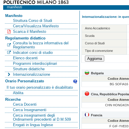
manifesti
Manifesto
Internazionalizzazione: in ques
Struttura Corso di Studi
Cerca/Visualizza Manifesto
Anno Accademico
Scarica il Manifesto
Scuola
Regolamento didattico
Consulta la bozza informativa del
Corso di Studi
Regolamento
Tipo di convenzione
Indicatori corsi di studio
Elenco docenti
Programmi interdisciplinari
Strutture didattiche
Bulgaria
Internazionalizzazione
Codice Atene
Orario Personalizzato
BG SOFIA16
Il tuo orario personalizzato è disabilitato
Abilita
Cina, Repubblica Popola
Ricerche
Codice Atene
Cerca Docenti
CHN HONGKON
Cerca Insegnamenti
Cerca insegnamenti degli
Francia
Ordinamenti precedenti al D.M.509
Codice Atene
Erogati in lingua Inglese
F GIF-YVE03