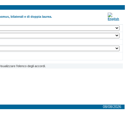
smus, bilaterali e di doppia laurea.
isualizzare l'elenco degli accordi.
08/08/2026