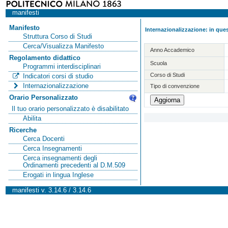
manifesti
Manifesto
Internazionalizzazione: in ques
Struttura Corso di Studi
Cerca/Visualizza Manifesto
Anno Accademico
Regolamento didattico
Scuola
Programmi interdisciplinari
Corso di Studi
Indicatori corsi di studio
Internazionalizzazione
Tipo di convenzione
Orario Personalizzato
Il tuo orario personalizzato è disabilitato
Abilita
Ricerche
Cerca Docenti
Cerca Insegnamenti
Cerca insegnamenti degli
Ordinamenti precedenti al D.M.509
Erogati in lingua Inglese
manifesti v. 3.14.6 / 3.14.6