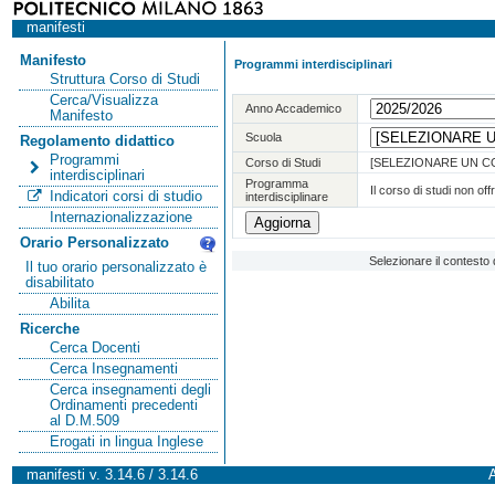
manifesti
Manifesto
Programmi interdisciplinari
Struttura Corso di Studi
Cerca/Visualizza
Anno Accademico
Manifesto
Scuola
Regolamento didattico
Programmi
Corso di Studi
[SELEZIONARE UN C
interdisciplinari
Programma
Il corso di studi non of
Indicatori corsi di studio
interdisciplinare
Internazionalizzazione
Orario Personalizzato
Selezionare il contesto 
Il tuo orario personalizzato è
disabilitato
Abilita
Ricerche
Cerca Docenti
Cerca Insegnamenti
Cerca insegnamenti degli
Ordinamenti precedenti
al D.M.509
Erogati in lingua Inglese
manifesti v. 3.14.6 / 3.14.6
A