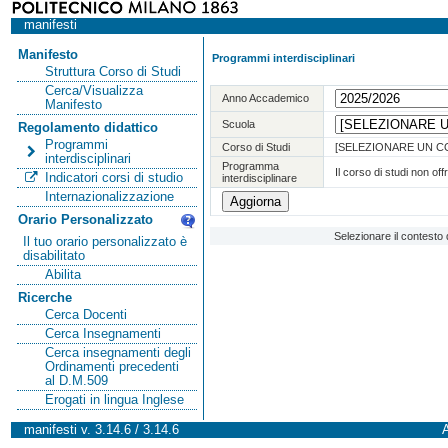
manifesti
Manifesto
Programmi interdisciplinari
Struttura Corso di Studi
Cerca/Visualizza
Anno Accademico
Manifesto
Scuola
Regolamento didattico
Programmi
Corso di Studi
[SELEZIONARE UN C
interdisciplinari
Programma
Il corso di studi non of
Indicatori corsi di studio
interdisciplinare
Internazionalizzazione
Orario Personalizzato
Selezionare il contesto 
Il tuo orario personalizzato è
disabilitato
Abilita
Ricerche
Cerca Docenti
Cerca Insegnamenti
Cerca insegnamenti degli
Ordinamenti precedenti
al D.M.509
Erogati in lingua Inglese
manifesti v. 3.14.6 / 3.14.6
A