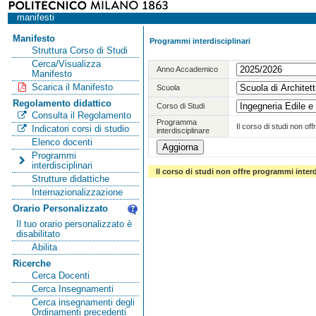
manifesti
Manifesto
Programmi interdisciplinari
Struttura Corso di Studi
Cerca/Visualizza
Anno Accademico
Manifesto
Scarica il Manifesto
Scuola
Regolamento didattico
Corso di Studi
Consulta il Regolamento
Programma
Il corso di studi non of
Indicatori corsi di studio
interdisciplinare
Elenco docenti
Programmi
interdisciplinari
Il corso di studi non offre programmi interd
Strutture didattiche
Internazionalizzazione
Orario Personalizzato
Il tuo orario personalizzato è
disabilitato
Abilita
Ricerche
Cerca Docenti
Cerca Insegnamenti
Cerca insegnamenti degli
Ordinamenti precedenti