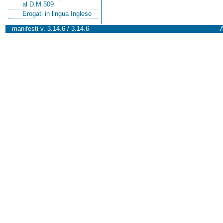
al D.M.509
Erogati in lingua Inglese
manifesti v. 3.14.6 / 3.14.6
A