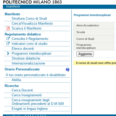
manifesti
Manifesto
Programmi interdisciplinari
Struttura Corso di Studi
Cerca/Visualizza Manifesto
Anno Accademico
Scarica il Manifesto
Scuola
Regolamento didattico
Consulta il Regolamento
Corso di Studi
Indicatori corsi di studio
Programma
interdisciplinare
Elenco docenti
Programmi interdisciplinari
Strutture didattiche
Il corso di studi non offre pr
Internazionalizzazione
Orario Personalizzato
Il tuo orario personalizzato è disabilitato
Abilita
Ricerche
Cerca Docenti
Cerca Insegnamenti
Cerca insegnamenti degli
Ordinamenti precedenti al D.M.509
Erogati in lingua Inglese