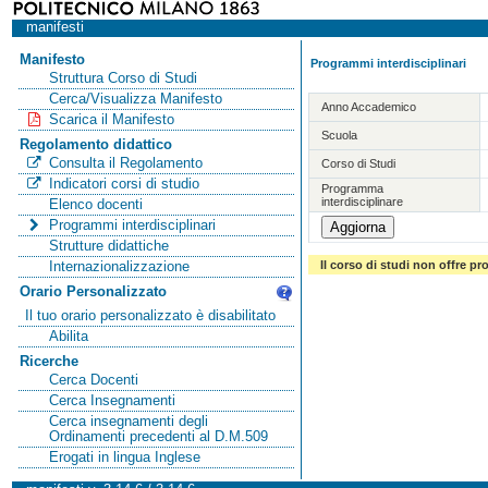
manifesti
Manifesto
Programmi interdisciplinari
Struttura Corso di Studi
Cerca/Visualizza Manifesto
Anno Accademico
Scarica il Manifesto
Scuola
Regolamento didattico
Consulta il Regolamento
Corso di Studi
Indicatori corsi di studio
Programma
interdisciplinare
Elenco docenti
Programmi interdisciplinari
Strutture didattiche
Il corso di studi non offre pr
Internazionalizzazione
Orario Personalizzato
Il tuo orario personalizzato è disabilitato
Abilita
Ricerche
Cerca Docenti
Cerca Insegnamenti
Cerca insegnamenti degli
Ordinamenti precedenti al D.M.509
Erogati in lingua Inglese