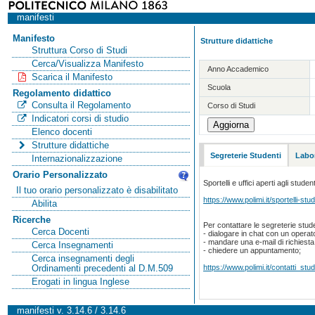
manifesti
Manifesto
Strutture didattiche
Struttura Corso di Studi
Cerca/Visualizza Manifesto
Anno Accademico
Scarica il Manifesto
Scuola
Regolamento didattico
Consulta il Regolamento
Corso di Studi
Indicatori corsi di studio
Elenco docenti
Strutture didattiche
Segreterie Studenti
Labor
Internazionalizzazione
Orario Personalizzato
Sportelli e uffici aperti agli student
Il tuo orario personalizzato è disabilitato
https://www.polimi.it/sportelli-stud
Abilita
Ricerche
Per contattare le segreterie stude
Cerca Docenti
- dialogare in chat con un operat
- mandare una e-mail di richiest
Cerca Insegnamenti
- chiedere un appuntamento;
Cerca insegnamenti degli
https://www.polimi.it/contatti_stud
Ordinamenti precedenti al D.M.509
Erogati in lingua Inglese
manifesti v. 3.14.6 / 3.14.6