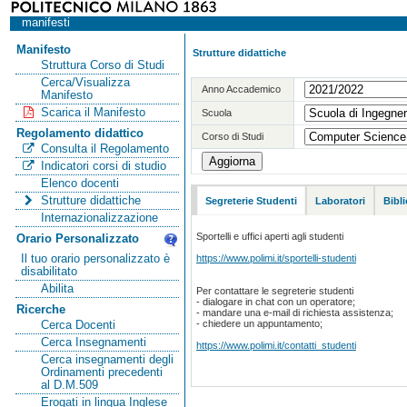
manifesti
Manifesto
Strutture didattiche
Struttura Corso di Studi
Cerca/Visualizza
Anno Accademico
Manifesto
Scarica il Manifesto
Scuola
Regolamento didattico
Corso di Studi
Consulta il Regolamento
Indicatori corsi di studio
Elenco docenti
Strutture didattiche
Segreterie Studenti
Laboratori
Bibl
Internazionalizzazione
Sportelli e uffici aperti agli studenti
Orario Personalizzato
https://www.polimi.it/sportelli-studenti
Il tuo orario personalizzato è
disabilitato
Abilita
Per contattare le segreterie studenti
- dialogare in chat con un operatore;
Ricerche
- mandare una e-mail di richiesta assistenza;
- chiedere un appuntamento;
Cerca Docenti
Cerca Insegnamenti
https://www.polimi.it/contatti_studenti
Cerca insegnamenti degli
Ordinamenti precedenti
al D.M.509
Erogati in lingua Inglese