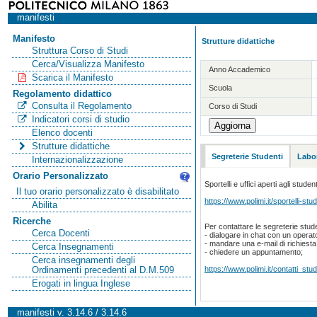
manifesti
Manifesto
Strutture didattiche
Struttura Corso di Studi
Cerca/Visualizza Manifesto
Anno Accademico
Scarica il Manifesto
Scuola
Regolamento didattico
Consulta il Regolamento
Corso di Studi
Indicatori corsi di studio
Elenco docenti
Strutture didattiche
Segreterie Studenti
Labor
Internazionalizzazione
Orario Personalizzato
Sportelli e uffici aperti agli student
Il tuo orario personalizzato è disabilitato
https://www.polimi.it/sportelli-stud
Abilita
Ricerche
Per contattare le segreterie stude
Cerca Docenti
- dialogare in chat con un operat
- mandare una e-mail di richiest
Cerca Insegnamenti
- chiedere un appuntamento;
Cerca insegnamenti degli
https://www.polimi.it/contatti_stud
Ordinamenti precedenti al D.M.509
Erogati in lingua Inglese
manifesti v. 3.14.6 / 3.14.6