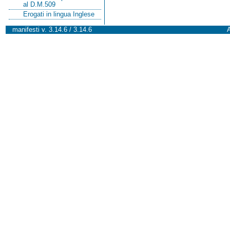
al D.M.509
Erogati in lingua Inglese
manifesti v. 3.14.6 / 3.14.6
A