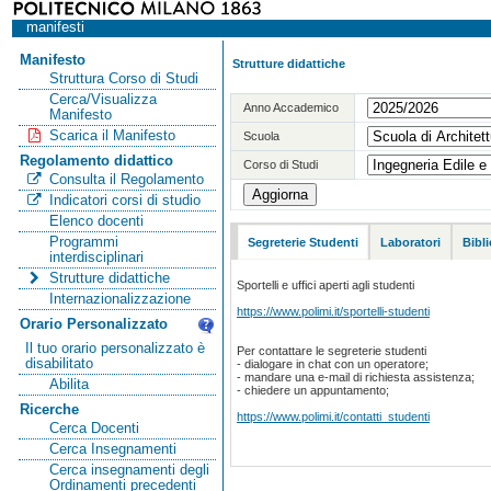
manifesti
Manifesto
Strutture didattiche
Struttura Corso di Studi
Cerca/Visualizza
Anno Accademico
Manifesto
Scarica il Manifesto
Scuola
Regolamento didattico
Corso di Studi
Consulta il Regolamento
Indicatori corsi di studio
Elenco docenti
Programmi
Segreterie Studenti
Laboratori
Bibl
interdisciplinari
Strutture didattiche
Sportelli e uffici aperti agli studenti
Internazionalizzazione
https://www.polimi.it/sportelli-studenti
Orario Personalizzato
Il tuo orario personalizzato è
Per contattare le segreterie studenti
disabilitato
- dialogare in chat con un operatore;
- mandare una e-mail di richiesta assistenza;
Abilita
- chiedere un appuntamento;
Ricerche
https://www.polimi.it/contatti_studenti
Cerca Docenti
Cerca Insegnamenti
Cerca insegnamenti degli
Ordinamenti precedenti