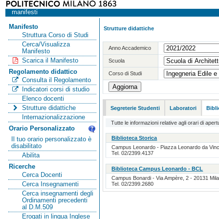
manifesti
Manifesto
Strutture didattiche
Struttura Corso di Studi
Cerca/Visualizza
Anno Accademico
Manifesto
Scarica il Manifesto
Scuola
Regolamento didattico
Corso di Studi
Consulta il Regolamento
Indicatori corsi di studio
Elenco docenti
Strutture didattiche
Segreterie Studenti
Laboratori
Bibl
Internazionalizzazione
Tutte le informazioni relative agli orari di apert
Orario Personalizzato
Biblioteca Storica
Il tuo orario personalizzato è
disabilitato
Campus Leonardo - Piazza Leonardo da Vinci, 
Tel. 02/2399.4137
Abilita
Ricerche
Biblioteca Campus Leonardo - BCL
Cerca Docenti
Campus Bonardi - Via Ampère, 2 - 20131 Milan
Cerca Insegnamenti
Tel. 02/2399.2680
Cerca insegnamenti degli
Ordinamenti precedenti
al D.M.509
Erogati in lingua Inglese