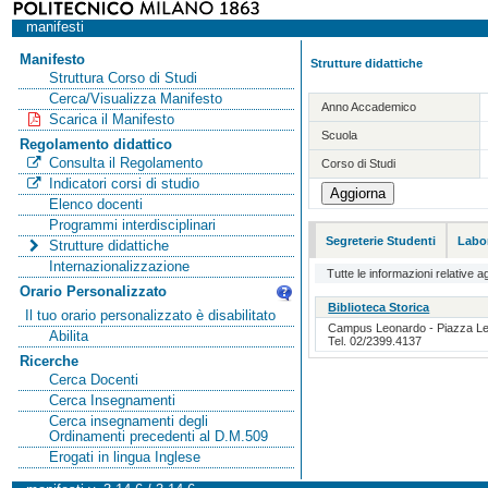
manifesti
Manifesto
Strutture didattiche
Struttura Corso di Studi
Cerca/Visualizza Manifesto
Anno Accademico
Scarica il Manifesto
Scuola
Regolamento didattico
Consulta il Regolamento
Corso di Studi
Indicatori corsi di studio
Elenco docenti
Programmi interdisciplinari
Segreterie Studenti
Labor
Strutture didattiche
Internazionalizzazione
Tutte le informazioni relative ag
Orario Personalizzato
Biblioteca Storica
Il tuo orario personalizzato è disabilitato
Campus Leonardo - Piazza Leon
Abilita
Tel. 02/2399.4137
Ricerche
Cerca Docenti
Cerca Insegnamenti
Cerca insegnamenti degli
Ordinamenti precedenti al D.M.509
Erogati in lingua Inglese