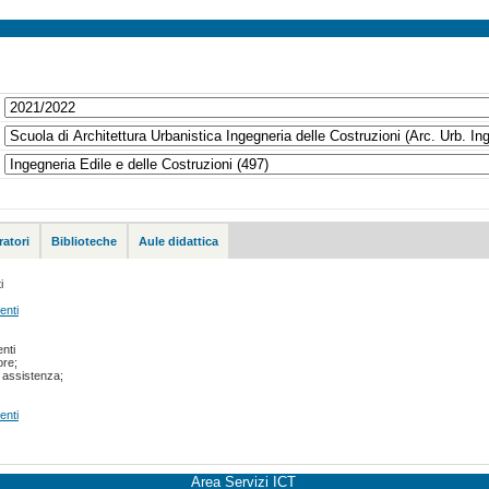
atori
Biblioteche
Aule didattica
i
enti
nti
ore;
a assistenza;
enti
Area Servizi ICT