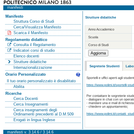
manifesti
Manifesto
Strutture didattiche
Struttura Corso di Studi
Cerca/Visualizza Manifesto
Anno Accademico
Scarica il Manifesto
Scuola
Regolamento didattico
Consulta il Regolamento
Corso di Studi
Indicatori corsi di studio
Elenco docenti
Strutture didattiche
Segreterie Studenti
Labor
Internazionalizzazione
Orario Personalizzato
Sportelli e uffici aperti agli student
Il tuo orario personalizzato è disabilitato
https://www.polimi.it/sportelli-stud
Abilita
Ricerche
Per contattare le segreterie stude
Cerca Docenti
- dialogare in chat con un operat
- mandare una e-mail di richiest
Cerca Insegnamenti
- chiedere un appuntamento;
Cerca insegnamenti degli
https://www.polimi.it/contatti_stud
Ordinamenti precedenti al D.M.509
Erogati in lingua Inglese
manifesti v. 3.14.6 / 3.14.6