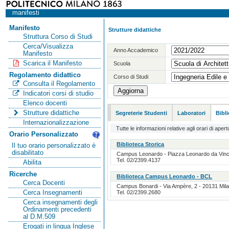
manifesti
Manifesto
Strutture didattiche
Struttura Corso di Studi
Cerca/Visualizza
Anno Accademico
Manifesto
Scarica il Manifesto
Scuola
Regolamento didattico
Corso di Studi
Consulta il Regolamento
Indicatori corsi di studio
Elenco docenti
Strutture didattiche
Segreterie Studenti
Laboratori
Bibl
Internazionalizzazione
Tutte le informazioni relative agli orari di apert
Orario Personalizzato
Biblioteca Storica
Il tuo orario personalizzato è
disabilitato
Campus Leonardo - Piazza Leonardo da Vinci, 
Tel. 02/2399.4137
Abilita
Ricerche
Biblioteca Campus Leonardo - BCL
Cerca Docenti
Campus Bonardi - Via Ampère, 2 - 20131 Milan
Cerca Insegnamenti
Tel. 02/2399.2680
Cerca insegnamenti degli
Ordinamenti precedenti
al D.M.509
Erogati in lingua Inglese