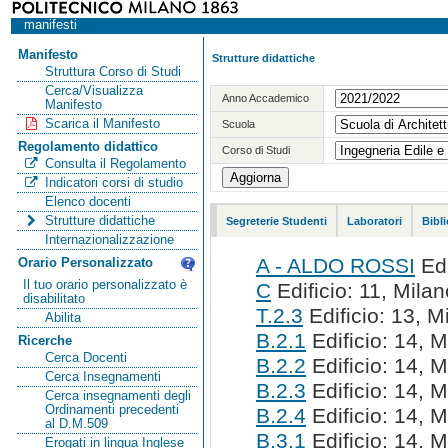
manifesti
Manifesto
Strutture didattiche
Struttura Corso di Studi
Cerca/Visualizza
Anno Accademico
Manifesto
Scarica il Manifesto
Scuola
Regolamento didattico
Corso di Studi
Consulta il Regolamento
Indicatori corsi di studio
Elenco docenti
Strutture didattiche
Segreterie Studenti
Laboratori
Bibl
Internazionalizzazione
A - ALDO ROSSI
Edi
Orario Personalizzato
Il tuo orario personalizzato è
C
Edificio: 11, Milan
disabilitato
T.2.3
Edificio: 13, M
Abilita
B.2.1
Edificio: 14, M
Ricerche
Cerca Docenti
B.2.2
Edificio: 14, M
Cerca Insegnamenti
B.2.3
Edificio: 14, M
Cerca insegnamenti degli
Ordinamenti precedenti
B.2.4
Edificio: 14, M
al D.M.509
B.3.1
Edificio: 14, M
Erogati in lingua Inglese