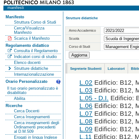
manifesti
Manifesto
Strutture didattiche
Struttura Corso di Studi
Cerca/Visualizza
Anno Accademico
Manifesto
Scarica il Manifesto
Scuola
Regolamento didattico
Corso di Studi
Consulta il Regolamento
Indicatori corsi di studio
Elenco docenti
Strutture didattiche
Segreterie Studenti
Laboratori
Bibl
Internazionalizzazione
L.02
Edificio: B12, 
Orario Personalizzato
Il tuo orario personalizzato è
L.03
Edificio: B12, 
disabilitato
L.05 - D.I.
Edificio: 
Abilita
L.06
Edificio: B12, 
Ricerche
Cerca Docenti
L.07
Edificio: B12, 
Cerca Insegnamenti
L.08
Edificio: B12, 
Cerca insegnamenti degli
Ordinamenti precedenti
L.09
Edificio: B12, 
al D.M.509
L.11
Edificio: B12, 
Erogati in lingua Inglese