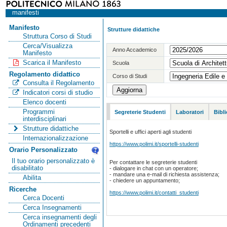
manifesti
Manifesto
Strutture didattiche
Struttura Corso di Studi
Cerca/Visualizza
Anno Accademico
Manifesto
Scarica il Manifesto
Scuola
Regolamento didattico
Corso di Studi
Consulta il Regolamento
Indicatori corsi di studio
Elenco docenti
Programmi
Segreterie Studenti
Laboratori
Bibl
interdisciplinari
Strutture didattiche
Sportelli e uffici aperti agli studenti
Internazionalizzazione
https://www.polimi.it/sportelli-studenti
Orario Personalizzato
Il tuo orario personalizzato è
Per contattare le segreterie studenti
disabilitato
- dialogare in chat con un operatore;
- mandare una e-mail di richiesta assistenza;
Abilita
- chiedere un appuntamento;
Ricerche
https://www.polimi.it/contatti_studenti
Cerca Docenti
Cerca Insegnamenti
Cerca insegnamenti degli
Ordinamenti precedenti