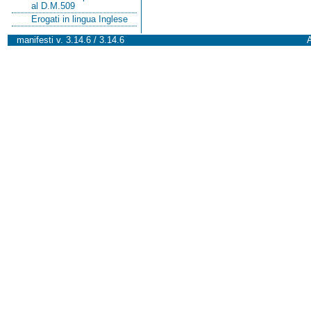
al D.M.509
Erogati in lingua Inglese
manifesti v. 3.14.6 / 3.14.6
A