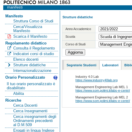
manifesti
Manifesto
Strutture didattiche
Struttura Corso di Studi
Cerca/Visualizza
Anno Accademico
Manifesto
Scarica il Manifesto
Scuola
Regolamento didattico
Corso di Studi
Consulta il Regolamento
Indicatori corsi di studio
Elenco docenti
Strutture didattiche
Segreterie Studenti
Laboratori
Bibl
Internazionalizzazione
Industry 4.0 Lab
Orario Personalizzato
https://www.industry40lab.org
Il tuo orario personalizzato è
Management Engineering Lab MEL 1
disabilitato
https://www.som.polimi.it/labs-e-centri/
Abilita
Management Engineering Lab MEL 2
Ricerche
https://www.som.polimi.it/labs-e-centri/
Cerca Docenti
Cerca Insegnamenti
Cerca insegnamenti degli
Ordinamenti precedenti
al D.M.509
Erogati in lingua Inglese