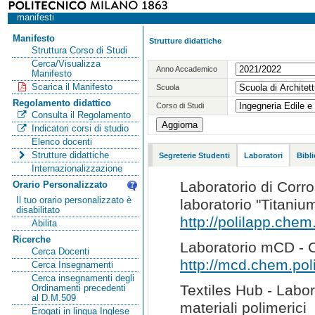
manifesti
Manifesto
Strutture didattiche
Struttura Corso di Studi
Cerca/Visualizza
Anno Accademico
Manifesto
Scarica il Manifesto
Scuola
Regolamento didattico
Corso di Studi
Consulta il Regolamento
Indicatori corsi di studio
Elenco docenti
Strutture didattiche
Segreterie Studenti
Laboratori
Bibl
Internazionalizzazione
Laboratorio di Corro
Orario Personalizzato
Il tuo orario personalizzato è
laboratorio "Titaniu
disabilitato
http://polilapp.chem.
Abilita
Ricerche
Laboratorio mCD - C
Cerca Docenti
http://mcd.chem.poli
Cerca Insegnamenti
Cerca insegnamenti degli
Textiles Hub - Labora
Ordinamenti precedenti
al D.M.509
materiali polimerici
Erogati in lingua Inglese