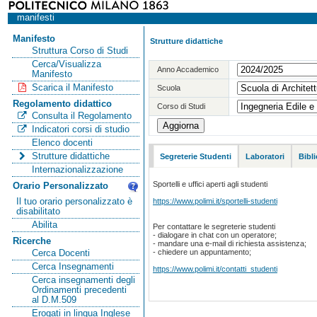
manifesti
Manifesto
Strutture didattiche
Struttura Corso di Studi
Cerca/Visualizza
Anno Accademico
Manifesto
Scarica il Manifesto
Scuola
Regolamento didattico
Corso di Studi
Consulta il Regolamento
Indicatori corsi di studio
Elenco docenti
Strutture didattiche
Segreterie Studenti
Laboratori
Bibl
Internazionalizzazione
Sportelli e uffici aperti agli studenti
Orario Personalizzato
https://www.polimi.it/sportelli-studenti
Il tuo orario personalizzato è
disabilitato
Abilita
Per contattare le segreterie studenti
- dialogare in chat con un operatore;
Ricerche
- mandare una e-mail di richiesta assistenza;
- chiedere un appuntamento;
Cerca Docenti
Cerca Insegnamenti
https://www.polimi.it/contatti_studenti
Cerca insegnamenti degli
Ordinamenti precedenti
al D.M.509
Erogati in lingua Inglese